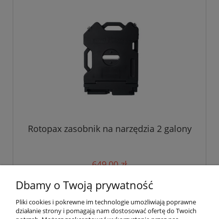
Rotopax zasobnik na narzędzia 2 galony
649,00 zł
527,64 zł
Dbamy o Twoją prywatność
Cena netto:
Pliki cookies i pokrewne im technologie umożliwiają poprawne
do koszyka
działanie strony i pomagają nam dostosować ofertę do Twoich