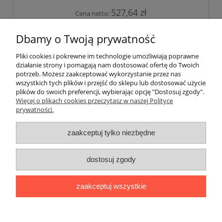
527,64 zł
Cena netto:
do koszyka
Dbamy o Twoją prywatność
Pliki cookies i pokrewne im technologie umożliwiają poprawne
działanie strony i pomagają nam dostosować ofertę do Twoich
«
1
2
»
potrzeb. Możesz zaakceptować wykorzystanie przez nas
wszystkich tych plików i przejść do sklepu lub dostosować użycie
plików do swoich preferencji, wybierając opcję "Dostosuj zgody".
Pomoc
Więcej o plikach cookies przeczytasz w naszej Polityce
prywatności.
Moje konto
zaakceptuj tylko niezbędne
Płatności i dostawa
dostosuj zgody
Informacje
zaakceptuj wszystkie
O nas