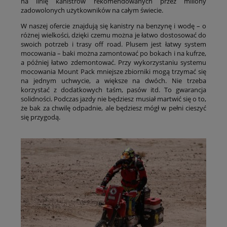
na linię kanistrów rekomendowanych przez miliony
zadowolonych użytkowników na całym świecie.
W naszej ofercie znajdują się kanistry na benzynę i wodę – o
różnej wielkości, dzięki czemu można je łatwo dostosować do
swoich potrzeb i trasy off road. Plusem jest łatwy system
mocowania – baki można zamontować po bokach i na kufrze,
a później łatwo zdemontować. Przy wykorzystaniu systemu
mocowania Mount Pack mniejsze zbiorniki mogą trzymać się
na jednym uchwycie, a większe na dwóch. Nie trzeba
korzystać z dodatkowych taśm, pasów itd. To gwarancja
solidności. Podczas jazdy nie będziesz musiał martwić się o to,
że bak za chwilę odpadnie, ale będziesz mógł w pełni cieszyć
się przygodą.