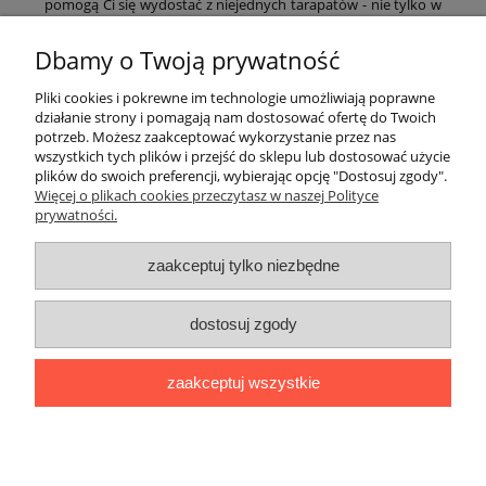
pomogą Ci się wydostać z niejednych tarapatów - nie tylko w
sytuacji, gdy zabraknie Ci paliwa lub wody, ale także gdy np.
utkniesz w grząskim gruncie. Bez obaw możesz podkładać je
Dbamy o Twoją prywatność
pod koła – ich płaski kształa sprawia, że mogą służyć za trapy
– nawet pod bardzo ciężkim samochodem. W grząskim
Pliki cookies i pokrewne im technologie umożliwiają poprawne
terenie kanister sprawdzi się jako doskonała podstawka pod
działanie strony i pomagają nam dostosować ofertę do Twoich
podnośnik typu Hi-Lift (bez obaw na pewno wytrzyma!).
potrzeb. Możesz zaakceptować wykorzystanie przez nas
wszystkich tych plików i przejść do sklepu lub dostosować użycie
plików do swoich preferencji, wybierając opcję "Dostosuj zgody".
Pomoc
Więcej o plikach cookies przeczytasz w naszej Polityce
prywatności.
Moje konto
zaakceptuj tylko niezbędne
Płatności i dostawa
dostosuj zgody
Informacje
zaakceptuj wszystkie
O nas
pokaż pełną wersję strony