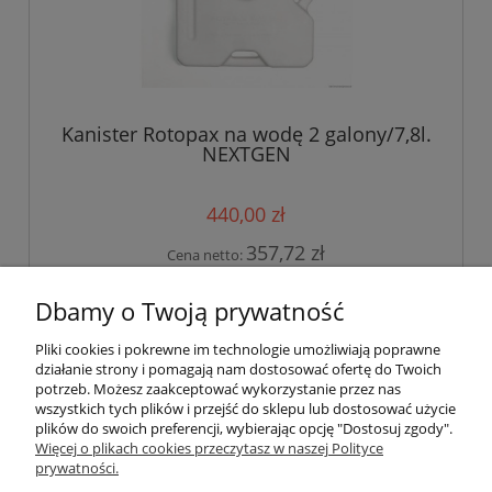
Kanister Rotopax na wodę 2 galony/7,8l.
NEXTGEN
440,00 zł
357,72 zł
Cena netto:
do koszyka
Dbamy o Twoją prywatność
Pliki cookies i pokrewne im technologie umożliwiają poprawne
działanie strony i pomagają nam dostosować ofertę do Twoich
«
1
2
3
»
potrzeb. Możesz zaakceptować wykorzystanie przez nas
wszystkich tych plików i przejść do sklepu lub dostosować użycie
plików do swoich preferencji, wybierając opcję "Dostosuj zgody".
Pomoc
Więcej o plikach cookies przeczytasz w naszej Polityce
prywatności.